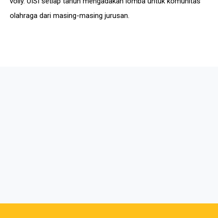
volly. UISI setiap tahun mengadakan lomba untuk komunitas
olahraga dari masing-masing jurusan.