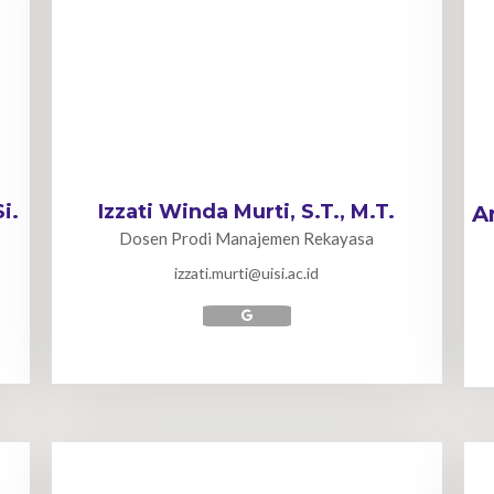
i.
Izzati Winda Murti, S.T., M.T.
A
Dosen Prodi Manajemen Rekayasa
izzati.murti@uisi.ac.id