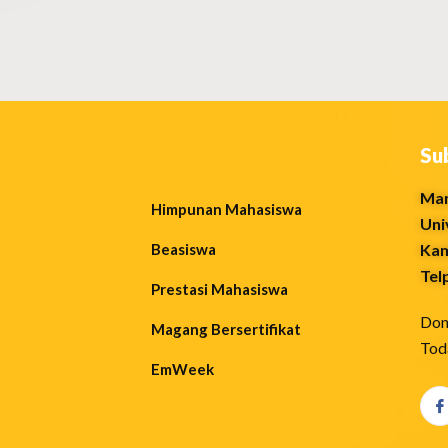
Su
Man
Himpunan Mahasiswa
Uni
Beasiswa
Kam
Tel
Prestasi Mahasiswa
Don
Magang Bersertifikat
Tod
EmWeek