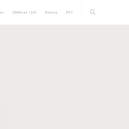
an
EMWeek 12th
Bahasa
RPS