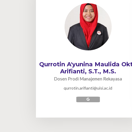
Qurrotin A'yunina Maulida Ok
Arifianti, S.T., M.S.
Dosen Prodi Manajemen Rekayasa
qurrotin.arifianti@uisi.ac.id