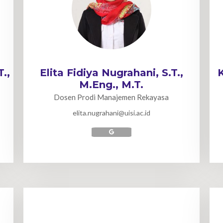
.,
Elita Fidiya Nugrahani, S.T.,
M.Eng., M.T.
Dosen Prodi Manajemen Rekayasa
elita.nugrahani@uisi.ac.id