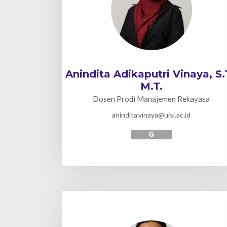
Anindita Adikaputri Vinaya, S.T
M.T.
Dosen Prodi Manajemen Rekayasa
anindita.vinaya@uisi.ac.id