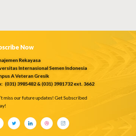
bscribe Now
ajemen Rekayasa
versitas Internasional Semen Indonesia
pus A Veteran Gresik
p: (031) 3985482 & (031) 3981732 ext. 3662
’t miss our future updates! Get Subscribed
ay!