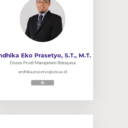
ndhika Eko Prasetyo, S.T., M.T.
Dosen Prodi Manajemen Rekayasa
andhika.prasetyo@uisi.ac.id